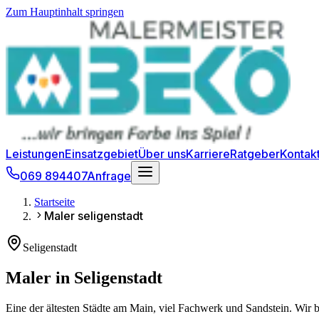
Zum Hauptinhalt springen
Leistungen
Einsatzgebiet
Über uns
Karriere
Ratgeber
Kontak
069 894407
Anfrage
Startseite
Maler seligenstadt
Seligenstadt
Maler in Seligenstadt
Eine der ältesten Städte am Main, viel Fachwerk und Sandstein. Wir 