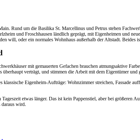
n Main. Rund um die Basilika St. Marcellinus und Petrus stehen Fachwe
lzheim und Froschhausen ländlich geprägt, mit Eigenheimen und neuere
rden will, oder ein normales Wohnhaus außerhalb der Altstadt. Beides is
d
. Fachwerkhäuser mit gemauerten Gefachen brauchen atmungsaktive Farbe
s überhaupt verträgt, und stimmen die Arbeit mit dem Eigentümer un
 es klassische Eigenheim-Aufträge: Wohnzimmer streichen, Fassade auf
Tageszeit etwas länger. Das ist kein Pappenstiel, aber bei größeren Auf
 daraus wird.